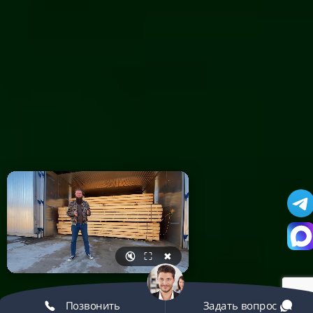
🔇
⛶
✖
Позвонить
Задать вопрос