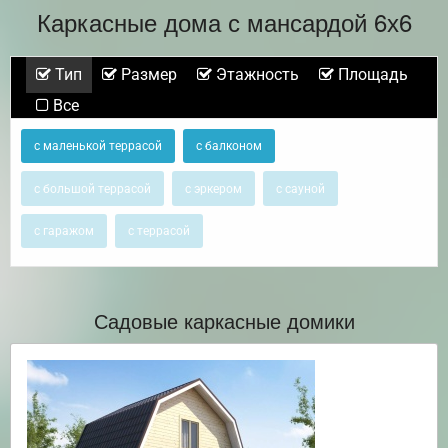
Каркасные дома с мансардой 6х6
Тип
Размер
Этажность
Площадь
Все
с маленькой террасой
с балконом
с большой террасой
с эркером
с сауной
с гаражом
с террасой
Садовые каркасные домики