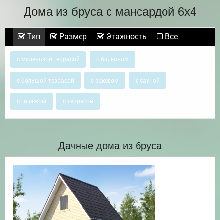
Дома из бруса с мансардой 6х4
Тип
Размер
Этажность
Все
с маленькой террасой
с балконом
с большой террасой
с эркером
с сауной
с гаражом
с террасой
Дачные дома из бруса