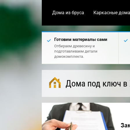
Дома из бруса
Каркасные дом
Готовим материалы сами
Отбираем древесину и
подготавливаем детали
домокомплекта.
Дома под ключ в