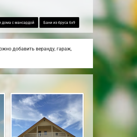
 дома с мансардой
Бани из бруса 6х9
ожно добавить веранду, гараж,