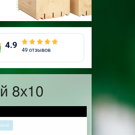
4.9
49
отзывов
й 8х10
расой