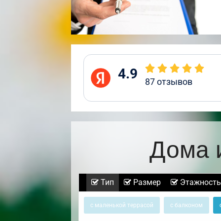
4.9
87
отзывов
Дома 
Тип
Размер
Этажность
с маленькой террасой
с балконом