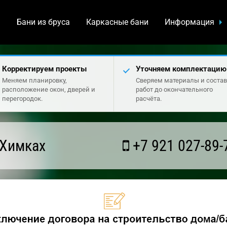
а
Бани из бруса
Каркасные бани
Информация
Корректируем проекты
Уточняем комплектацию
Меняем планировку,
Сверяем материалы и состав
расположение окон, дверей и
работ до окончательного
перегородок.
расчёта.
 Химках
+7 921 027-89-