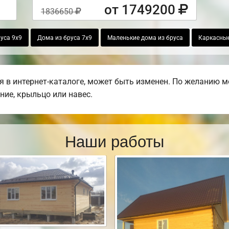
от 1749200
1836650
уса 9х9
Дома из бруса 7х9
Маленькие дома из бруса
Каркасные
 в интернет-каталоге, может быть изменен. По желанию м
ние, крыльцо или навес.
Наши работы