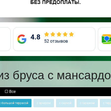
4.8
52
отзывов
из бруса с мансардо
Все
с большой террасой
с эркером
с сауной
с гаражом
с тер