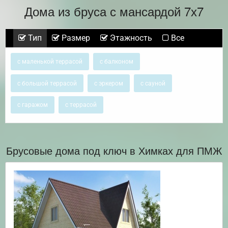
Дома из бруса с мансардой 7х7
Тип
Размер
Этажность
Все
с маленькой террасой
с балконом
с большой террасой
с эркером
с сауной
с гаражом
с террасой
Брусовые дома под ключ в Химках для ПМЖ