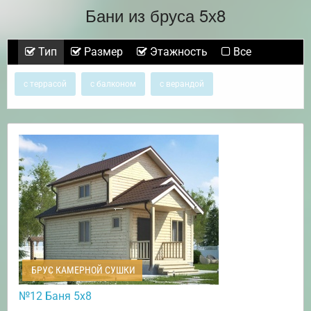
Бани из бруса 5х8
Тип
Размер
Этажность
Все
с террасой
с балконом
с верандой
БРУС КАМЕРНОЙ СУШКИ
№12 Баня 5х8