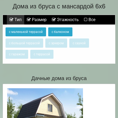
Дома из бруса с мансардой 6х6
Тип
Размер
Этажность
Все
с маленькой террасой
с балконом
с большой террасой
с эркером
с сауной
с гаражом
с террасой
Дачные дома из бруса