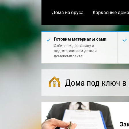
Дома из бруса
Каркасные дом
Готовим материалы сами
Отбираем древесину и
подготавливаем детали
домокомплекта.
Дома под ключ в