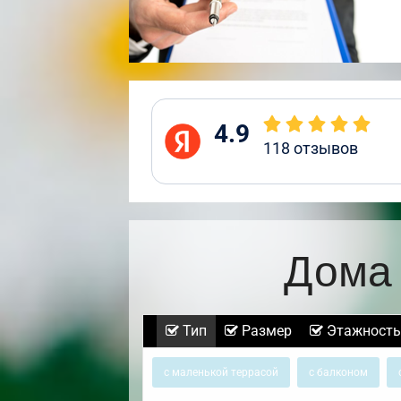
4.9
118
отзывов
Дома 
Тип
Размер
Этажность
с маленькой террасой
с балконом