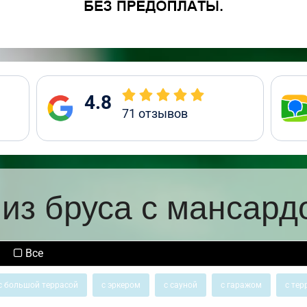
4.8
71
отзывов
из бруса с мансард
Все
с большой террасой
с эркером
с сауной
с гаражом
с тер