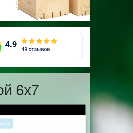
4.9
49
отзывов
ой 6х7
расой