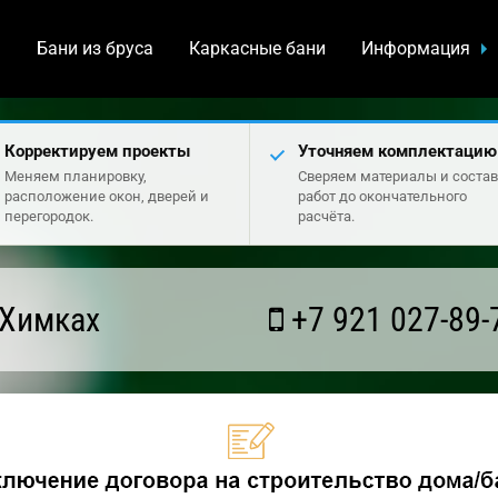
а
Бани из бруса
Каркасные бани
Информация
Корректируем проекты
Уточняем комплектацию
Меняем планировку,
Сверяем материалы и состав
расположение окон, дверей и
работ до окончательного
перегородок.
расчёта.
 Химках
+7 921 027-89-