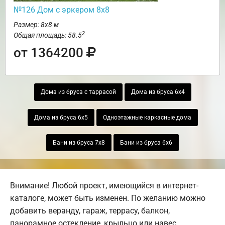
№126 Дом с эркером 8х8
Размер: 8х8 м
2
Общая площадь: 58.5
от 1364200
Дома из бруса с таррасой
Дома из бруса 6х4
Дома из бруса 6х5
Одноэтажные каркасные дома
Бани из бруса 7х8
Бани из бруса 6х6
Внимание! Любой проект, имеющийся в интернет-
каталоге, может быть изменен. По желанию можно
добавить веранду, гараж, террасу, балкон,
панорамное остекление, крыльцо или навес.