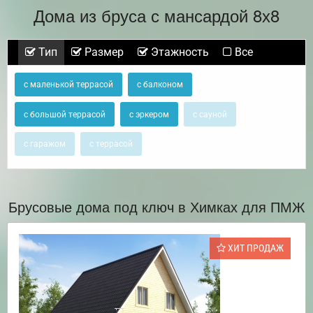
Дома из бруса с мансардой 8х8
Тип
Размер
Этажность
Все
с маленькой террасой
с балконом
с большой террасой
с эркером
с сауной
с гаражом
с террасой
Брусовые дома под ключ в Химках для ПМЖ
ХИТ ПРОДАЖ