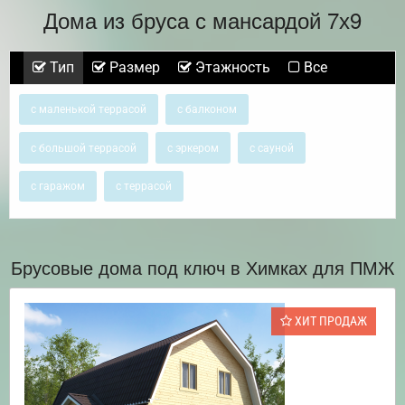
Дома из бруса с мансардой 7х9
Тип
Размер
Этажность
Все
с маленькой террасой
с балконом
с большой террасой
с эркером
с сауной
с гаражом
с террасой
Брусовые дома под ключ в Химках для ПМЖ
ХИТ ПРОДАЖ