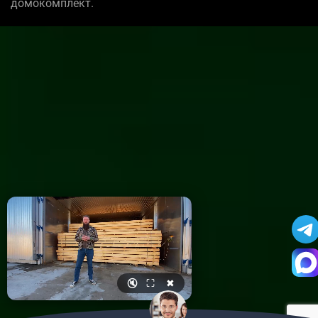
домокомплект.
🔇
⛶
✖