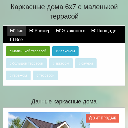
Каркасные дома 6х7 с маленькой
террасой
Тип
Размер
Этажность
Площадь
Все
с маленькой террасой
с балконом
с большой террасой
с эркером
с сауной
с гаражом
с террасой
Дачные каркасные дома
ХИТ ПРОДАЖ