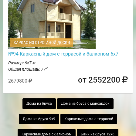
КАРКАС ИЗ СТРОГАНОЙ ДОСКИ
№94 Каркасный дом с террасой и балконом 6х7
Размер: 6х7 м
2
Общая площадь: 77
от 2552200
2679800
Дома из бруса
Дома из бруса с мансардой
Дома из бруса 9х9
Каркасные дома с террасой
Каркасные дома с балконом
Бани из бруса 12х6