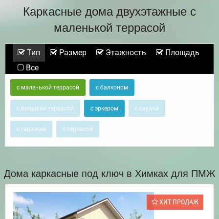
Каркасные дома двухэтажные с
маленькой террасой
Тип
Размер
Этажность
Площадь
Все
с маленькой террасой
с балконом
с большой террасой
с эркером
с сауной
с гаражом
с террасой
Дома каркасные под ключ в Химках для ПМЖ
ХИТ ПРОДАЖ