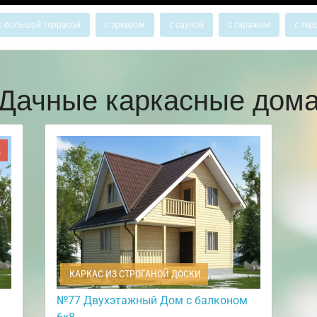
с большой террасой
с эркером
с сауной
с гаражом
с тер
Дачные каркасные дом
Ж
КАРКАС ИЗ СТРОГАНОЙ ДОСКИ
№77 Двухэтажный Дом с балконом