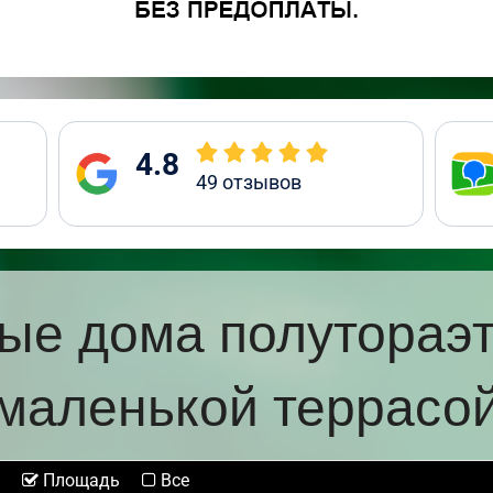
4.8
49
отзывов
ые дома полутораэ
маленькой террасо
Площадь
Все