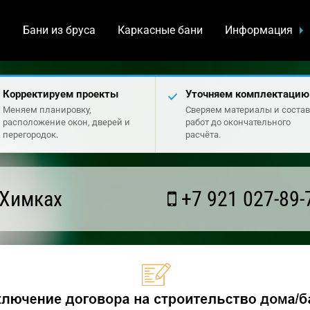
а
Бани из бруса
Каркасные бани
Информация
Корректируем проекты
Уточняем комплектацию
Меняем планировку,
Сверяем материалы и состав
расположение окон, дверей и
работ до окончательного
перегородок.
расчёта.
 Химках
+7 921 027-89-