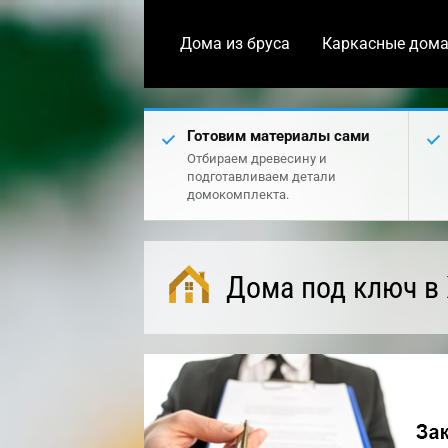
Дома из бруса
Каркасные дом
Готовим материалы сами
Отбираем древесину и
подготавливаем детали
домокомплекта.
Дома под ключ в