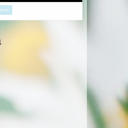
расой
а