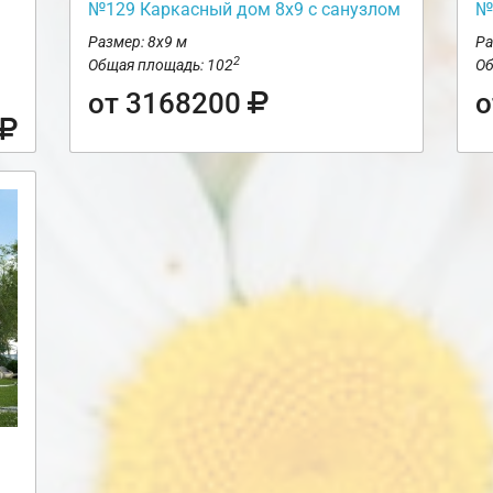
№129 Каркасный дом 8х9 с санузлом
№
Размер: 8х9 м
Ра
2
Общая площадь: 102
Об
от 3168200
о