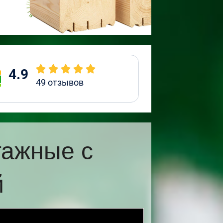
4.9
49
отзывов
тажные с
й