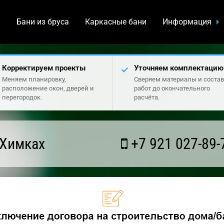
а
Бани из бруса
Каркасные бани
Информация
Корректируем проекты
Уточняем комплектацию
Меняем планировку,
Сверяем материалы и состав
расположение окон, дверей и
работ до окончательного
перегородок.
расчёта.
 Химках
+7 921 027-89-