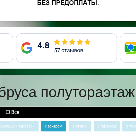
4.8
57
отзывов
бруса полутораэта
Все
с большой террасой
с эркером
с сауной
с гаражом
с тер