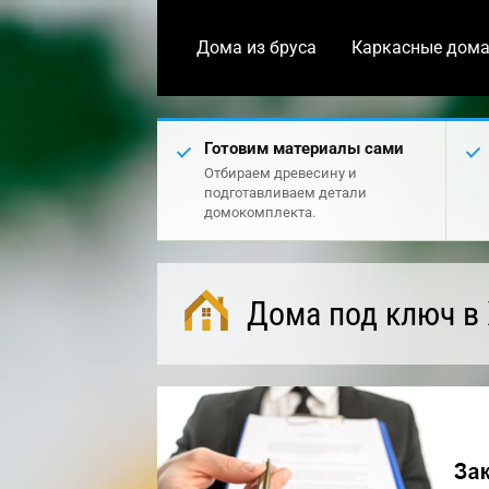
Дома из бруса
Каркасные дом
Готовим материалы сами
Отбираем древесину и
подготавливаем детали
домокомплекта.
Дома под ключ в