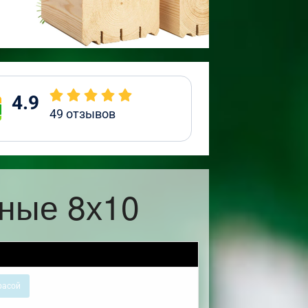
4.9
49
отзывов
жные 8х10
расой