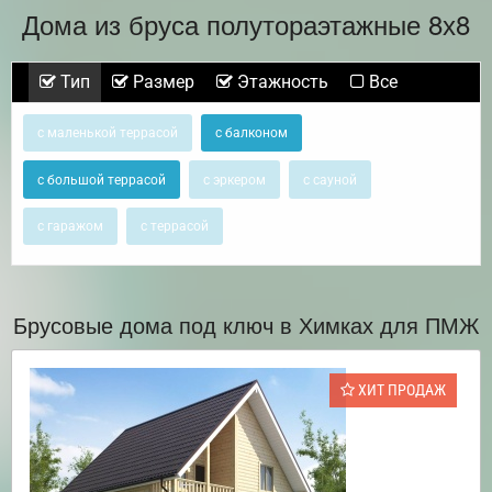
Дома из бруса полутораэтажные 8х8
Тип
Размер
Этажность
Все
с маленькой террасой
с балконом
с большой террасой
с эркером
с сауной
с гаражом
с террасой
Брусовые дома под ключ в Химках для ПМЖ
ХИТ ПРОДАЖ