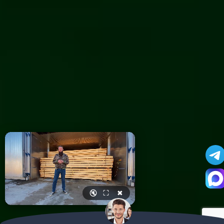
🔇
⛶
✖