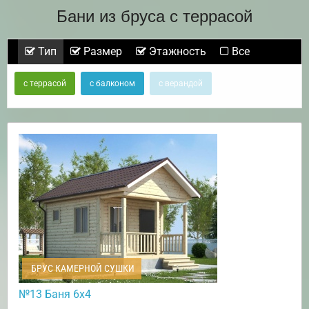
Бани из бруса с террасой
Тип
Размер
Этажность
Все
с террасой
с балконом
с верандой
БРУС КАМЕРНОЙ СУШКИ
№13 Баня 6х4