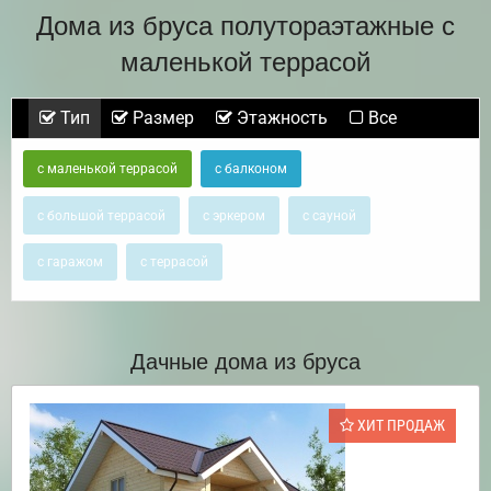
Дома из бруса полутораэтажные с
маленькой террасой
Тип
Размер
Этажность
Все
с маленькой террасой
с балконом
с большой террасой
с эркером
с сауной
с гаражом
с террасой
Дачные дома из бруса
ХИТ ПРОДАЖ