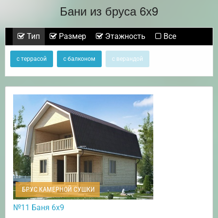
Бани из бруса 6х9
Тип
Размер
Этажность
Все
с террасой
с балконом
с верандой
БРУС КАМЕРНОЙ СУШКИ
№11 Баня 6х9