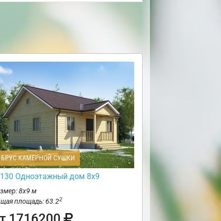
БРУС КАМЕРНОЙ СУШКИ
130 Одноэтажный дом 8х9
змер: 8х9 м
2
щая площадь: 63.2
т 1716200