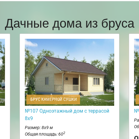
Дачные дома из бруса
БРУС КАМЕРНОЙ СУШКИ
№107 Одноэтажный дом с террасой
№
8х9
Ра
Об
Размер: 8х9 м
2
Общая площадь: 60
о