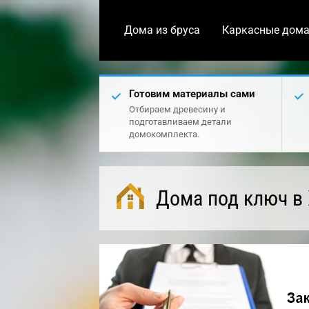
Дома из бруса
Каркасные дом
Готовим материалы сами
Отбираем древесину и
подготавливаем детали
домокомплекта.
Дома под ключ в