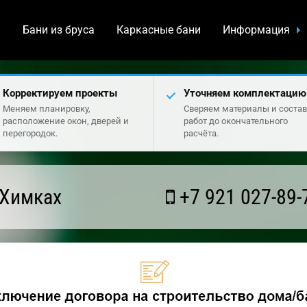
а
Бани из бруса
Каркасные бани
Информация
Корректируем проекты
Уточняем комплектацию
Меняем планировку,
Сверяем материалы и состав
расположение окон, дверей и
работ до окончательного
перегородок.
расчёта.
 Химках
+7 921 027-89-