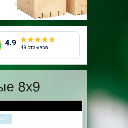
4.9
49
отзывов
ые 8х9
расой