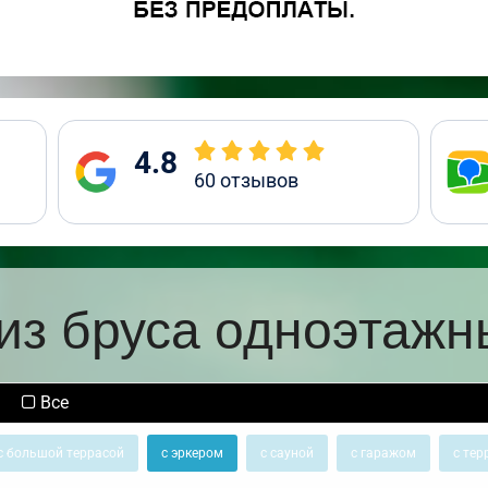
4.8
60
отзывов
из бруса одноэтажн
Все
с большой террасой
с эркером
с сауной
с гаражом
с тер