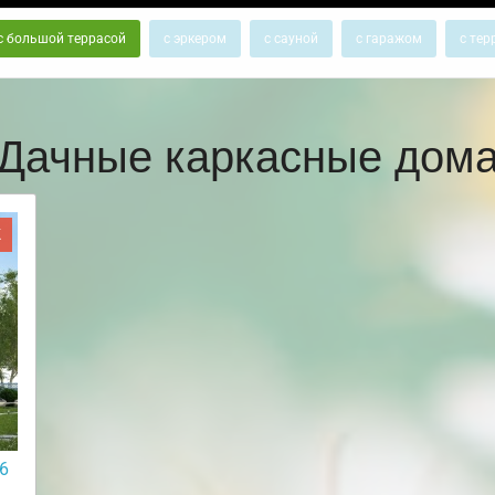
с большой террасой
с эркером
с сауной
с гаражом
с тер
Дачные каркасные дом
Ж
6