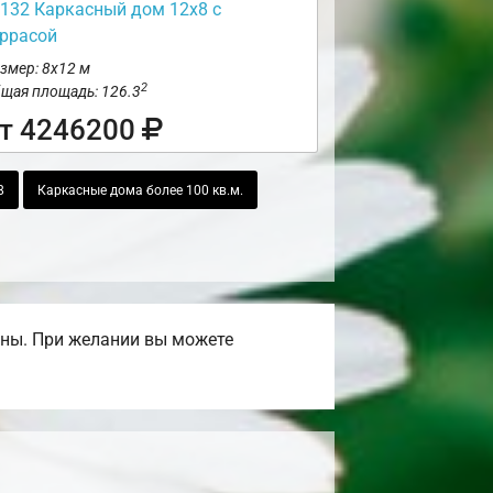
132 Каркасный дом 12х8 с
еррасой
змер: 8х12 м
2
щая площадь: 126.3
т 4246200
8
Каркасные дома более 100 кв.м.
ены. При желании вы можете