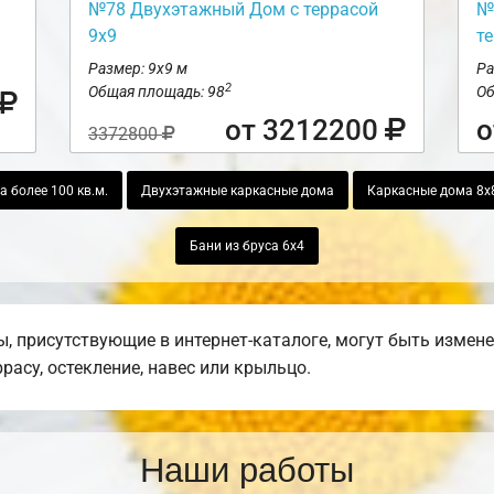
№78 Двухэтажный Дом с террасой
№
9х9
т
Размер: 9х9 м
Ра
2
Общая площадь: 98
Об
от 3212200
о
3372800
а более 100 кв.м.
Двухэтажные каркасные дома
Каркасные дома 8х
Бани из бруса 6х4
 присутствующие в интернет-каталоге, могут быть измен
ррасу, остекление, навес или крыльцо.
Наши работы