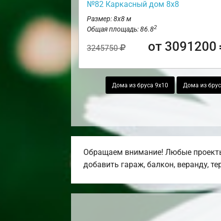
№82 Каркасный дом 8х8
Размер: 8х8 м
2
Общая площадь: 86.8
от 3091200
3245750
Дома из бруса 9х10
Дома из брус
Обращаем внимание! Любые проекты,
добавить гараж, балкон, веранду, те