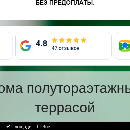
4.8
47
отзывов
ома полутораэтажн
террасой
Площадь
Все