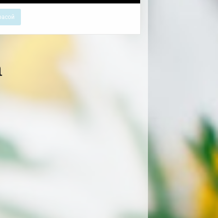
расой
а