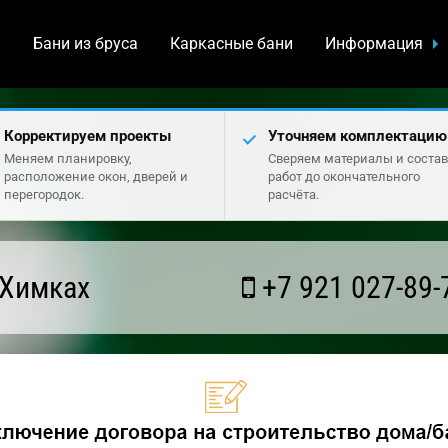
а
Бани из бруса
Каркасные бани
Информация
Корректируем проекты
Уточняем комплектацию
Меняем планировку,
Сверяем материалы и состав
расположение окон, дверей и
работ до окончательного
перегородок.
расчёта.
 Химках
+7 921 027-89-