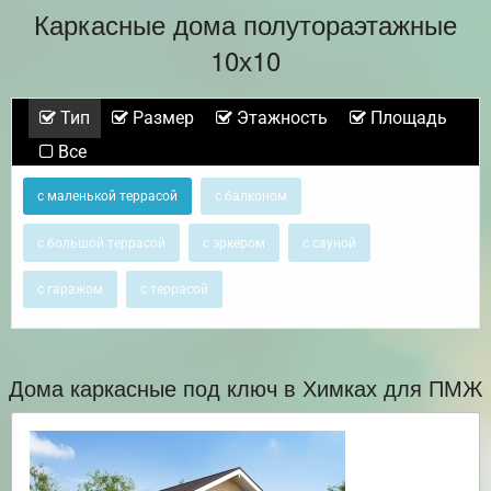
Каркасные дома полутораэтажные
10х10
Тип
Размер
Этажность
Площадь
Все
с маленькой террасой
с балконом
с большой террасой
с эркером
с сауной
с гаражом
с террасой
Дома каркасные под ключ в Химках для ПМЖ