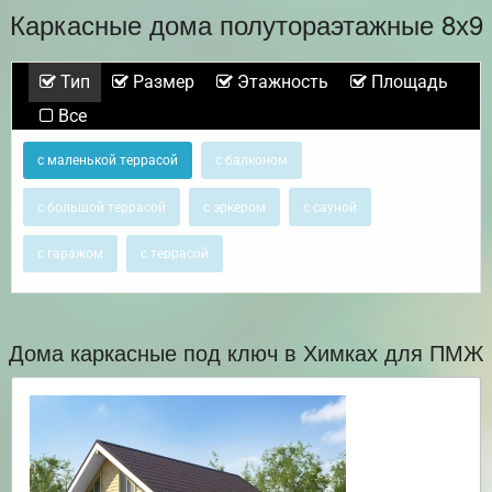
Каркасные дома полутораэтажные 8х9
Тип
Размер
Этажность
Площадь
Все
с маленькой террасой
с балконом
с большой террасой
с эркером
с сауной
с гаражом
с террасой
Дома каркасные под ключ в Химках для ПМЖ