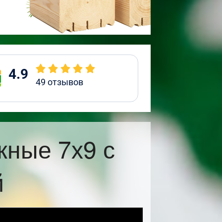
4.9
49
отзывов
жные 7х9 с
й