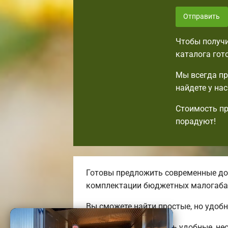
Отправить
Чтобы получи
каталога гот
Мы всегда пр
найдете у на
Стоимость пр
порадуют!
Готовы предложить современные дос
комплектации бюджетных малогаба
Вы сможете найти простые, но удоб
Мы можем предложить удобные, нео