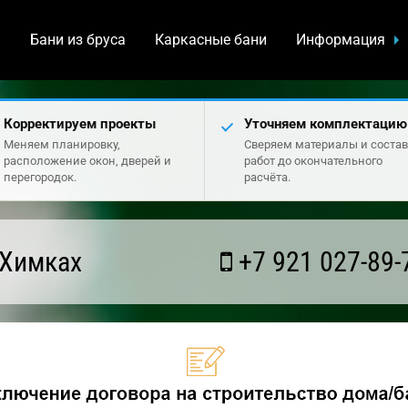
а
Бани из бруса
Каркасные бани
Информация
Корректируем проекты
Уточняем комплектацию
Меняем планировку,
Сверяем материалы и состав
расположение окон, дверей и
работ до окончательного
перегородок.
расчёта.
 Химках
+7 921 027-89-