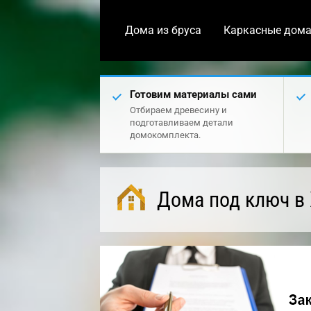
Дома из бруса
Каркасные дом
Готовим материалы сами
Отбираем древесину и
подготавливаем детали
домокомплекта.
Дома под ключ в