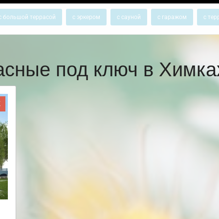
с большой террасой
с эркером
с сауной
с гаражом
с тер
асные под ключ в Химк
Ж