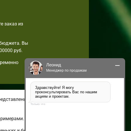
е заказ из
 бюджета. Вы
00000 руб.
пременно
Леонид
Менеджер по продажам
Здравствуйте! Я могу 
проконсультировать Вас по нашим 
акциям и проектам.
редставлены летние и зимние
Только что
примерами.
леньких и бюджетных до огромных