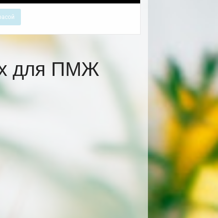
расой
ах для ПМЖ