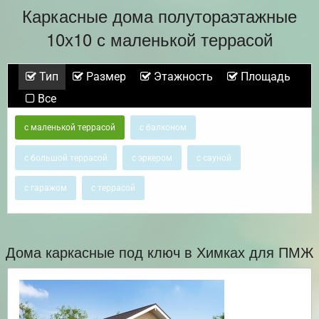
Каркасные дома полутораэтажные
10х10 с маленькой террасой
Тип
Размер
Этажность
Площадь
Все
с маленькой террасой
с балконом
с большой террасой
с эркером
с сауной
с гаражом
с террасой
Дома каркасные под ключ в Химках для ПМЖ