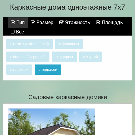
Каркасные дома одноэтажные 7х7
Тип
Размер
Этажность
Площадь
Все
с маленькой террасой
с балконом
с большой террасой
с эркером
с сауной
с гаражом
с террасой
Садовые каркасные домики