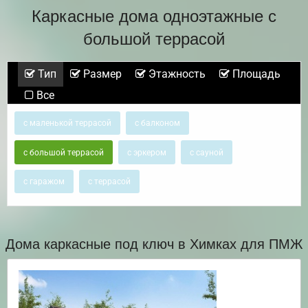
Каркасные дома одноэтажные с
большой террасой
Тип
Размер
Этажность
Площадь
Все
с маленькой террасой
с балконом
с большой террасой
с эркером
с сауной
с гаражом
с террасой
Дома каркасные под ключ в Химках для ПМЖ