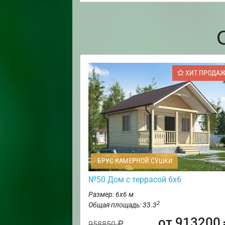
ХИТ ПРОДА
БРУС КАМЕРНОЙ СУШКИ
№50 Дом с террасой 6х6
Размер: 6х6 м
2
Общая площадь: 33.3
от 913200
958850