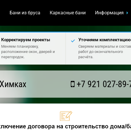
а
Бани из бруса
Каркасные бани
Информация
Корректируем проекты
Уточняем комплектацию
Меняем планировку,
Сверяем материалы и состав
расположение окон, дверей и
работ до окончательного
перегородок.
расчёта.
 Химках
+7 921 027-89-