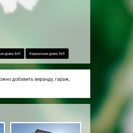
ые дома 8х9
Каркасные дома 9х9
ожно добавить веранду, гараж,