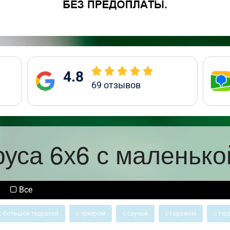
4.8
69
отзывов
руса 6х6 с маленько
Все
с большой террасой
с эркером
с сауной
с гаражом
с тер