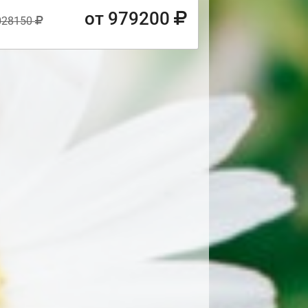
от 979200
028150