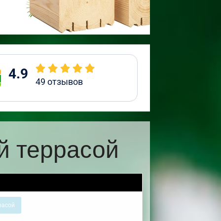
4.9
49
отзывов
й террасой
расой