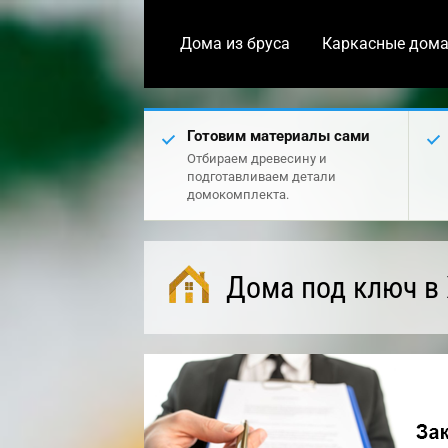
Дома из бруса
Каркасные дом
Готовим материалы сами
Отбираем древесину и
подготавливаем детали
домокомплекта.
Дома под ключ в