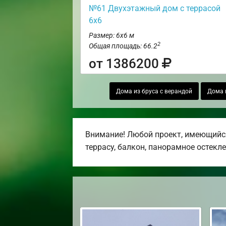
№61 Двухэтажный дом с террасой
6х6
Размер: 6х6 м
2
Общая площадь: 66.2
от 1386200
Дома из бруса с верандой
Дома 
Внимание! Любой проект, имеющийся
террасу, балкон, панорамное остекле