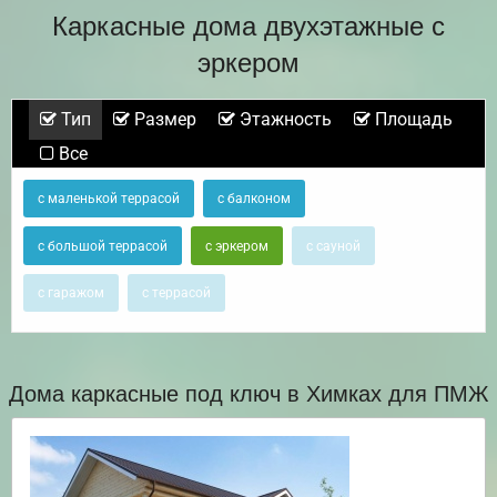
Каркасные дома двухэтажные с
эркером
Тип
Размер
Этажность
Площадь
Все
с маленькой террасой
с балконом
с большой террасой
с эркером
с сауной
с гаражом
с террасой
Дома каркасные под ключ в Химках для ПМЖ