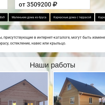
от 3509200
 8х9
Маленькие дома из бруса
Каркасные дома с террасой
Карк
 присутствующие в интернет-каталоге, могут быть измен
ррасу, остекление, навес или крыльцо.
Наши работы