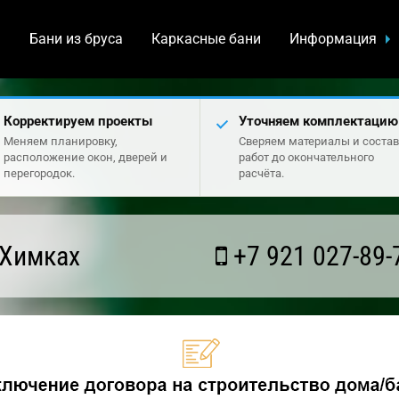
а
Бани из бруса
Каркасные бани
Информация
Корректируем проекты
Уточняем комплектацию
Меняем планировку,
Сверяем материалы и состав
расположение окон, дверей и
работ до окончательного
перегородок.
расчёта.
 Химках
+7 921 027-89-