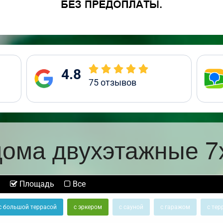
4.8
75
отзывов
ома двухэтажные 7
Площадь
Все
с большой террасой
с эркером
с сауной
с гаражом
с тер