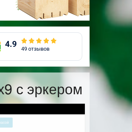
4.9
49
отзывов
х9 с эркером
расой