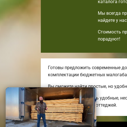
каталога гот
Мы всегда пр
найдете у на
Стоимость пр
порадуют!
Готовы предложить современные дос
комплектации бюджетных малогаба
Вы сможете найти простые, но удоб
Мы можем предложить удобные, нео
энергоэффективных коттеджей.