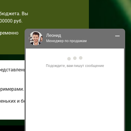
 бюджета. Вы
00000 руб.
пременно
Леонид
Менеджер по продажам
Здравствуйте! Я могу 
проконсультировать Вас по нашим 
акциям и проектам.
редставлены летние и зимние
Только что
примерами.
леньких и бюджетных до огромных