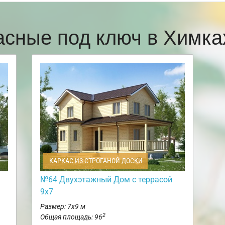
асные под ключ в Химк
КАРКАС ИЗ СТРОГАНОЙ ДОСКИ
№64 Двухэтажный Дом с террасой
9х7
Размер: 7х9 м
2
Общая площадь: 96