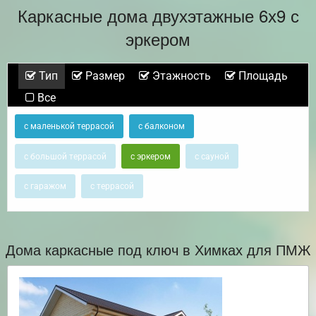
Каркасные дома двухэтажные 6х9 с
эркером
Тип
Размер
Этажность
Площадь
Все
с маленькой террасой
с балконом
с большой террасой
с эркером
с сауной
с гаражом
с террасой
Дома каркасные под ключ в Химках для ПМЖ