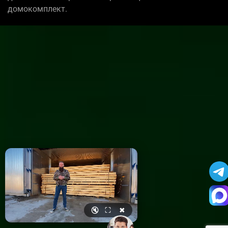
домокомплект.
🔇
⛶
✖