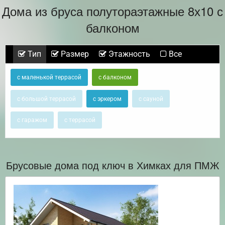
Дома из бруса полутораэтажные 8х10 с
балконом
Тип
Размер
Этажность
Все
с маленькой террасой
с балконом
с большой террасой
с эркером
с сауной
с гаражом
с террасой
Брусовые дома под ключ в Химках для ПМЖ