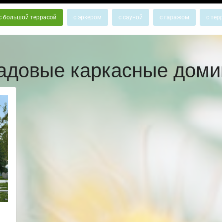
с большой террасой
с эркером
с сауной
с гаражом
с тер
адовые каркасные доми