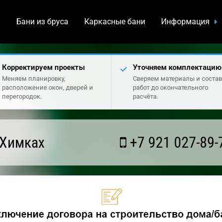
а
Бани из бруса
Каркасные бани
Информация
Корректируем проекты
Уточняем комплектацию
Меняем планировку,
Сверяем материалы и состав
расположение окон, дверей и
работ до окончательного
перегородок.
расчёта.
 Химках
+7 921 027-89-