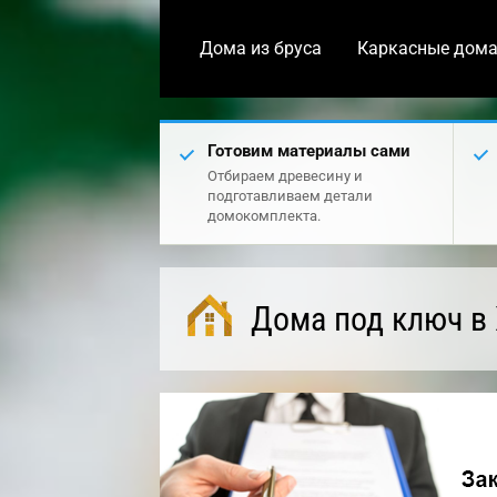
Дома из бруса
Каркасные дом
Готовим материалы сами
Отбираем древесину и
подготавливаем детали
домокомплекта.
Дома под ключ в