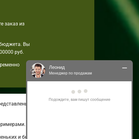
е заказ из
 бюджета. Вы
00000 руб.
пременно
Леонид
Менеджер по продажам
Здравствуйте! Я могу 
проконсультировать Вас по нашим 
акциям и проектам.
редставлены летние и зимние
Только что
примерами.
леньких и бюджетных до огромных