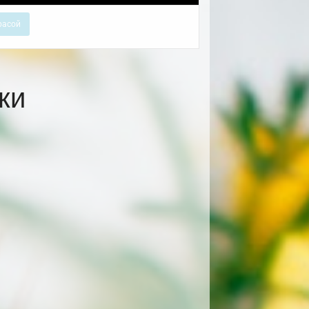
расой
ки