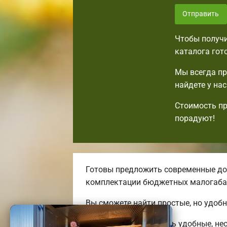
Отправить
Чтобы получи
каталога гот
Мы всегда пр
найдете у на
Стоимость пр
порадуют!
Готовы предложить современные дос
комплектации бюджетных малогаба
Вы сможете найти простые, но удоб
Мы можем предложить удобные, нео