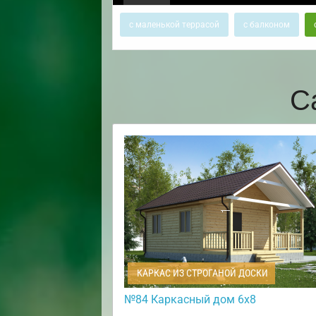
с маленькой террасой
с балконом
С
КАРКАС ИЗ СТРОГАНОЙ ДОСКИ
№84 Каркасный дом 6х8