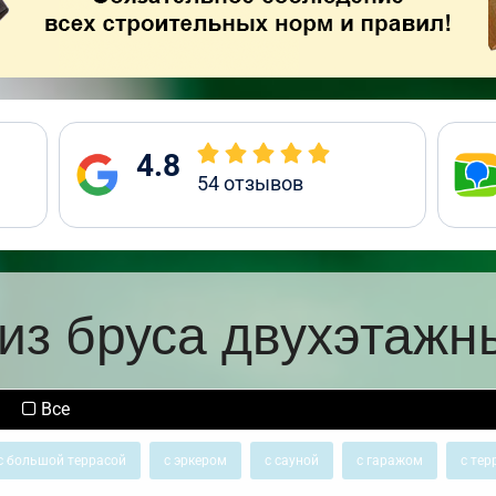
4.8
54
отзывов
из бруса двухэтажн
Все
с большой террасой
с эркером
с сауной
с гаражом
с тер