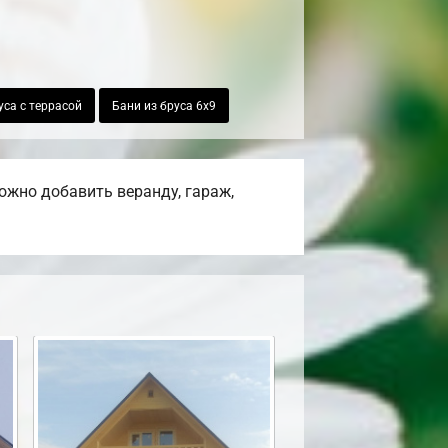
уса с террасой
Бани из бруса 6х9
ожно добавить веранду, гараж,