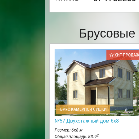
Брусовые 
ХИТ ПРОДА
БРУС КАМЕРНОЙ СУШКИ
№57 Двухэтажный дом 6х8
Размер: 6х8 м
2
Общая площадь: 83.9