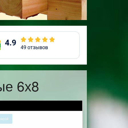
4.9
49
отзывов
ые 6х8
расой