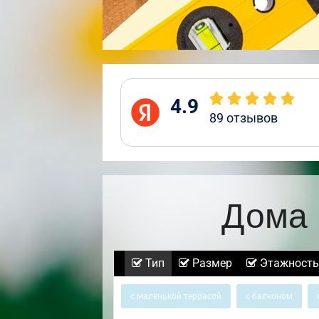
4.9
89
отзывов
Дома 
Тип
Размер
Этажность
с маленькой террасой
с балконом