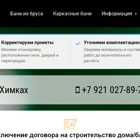
а
Бани из бруса
Каркасные бани
Информация
Корректируем проекты
Уточняем комплектацию
Меняем планировку,
Сверяем материалы и состав
расположение окон, дверей и
работ до окончательного
перегородок.
расчёта.
 Химках
+7 921 027-89-