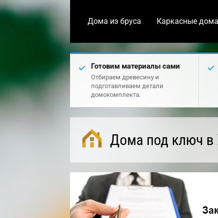
Дома из бруса
Каркасные дом
Готовим материалы сами
Отбираем древесину и
подготавливаем детали
домокомплекта.
Дома под ключ в