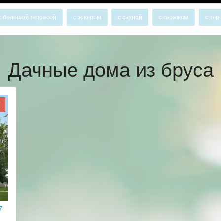
с большой террасой
с эркером
с сауной
с гаражом
с тер
Дачные дома из бруса
Ж
7