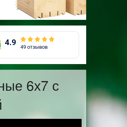
4.9
49
отзывов
ные 6х7 с
й