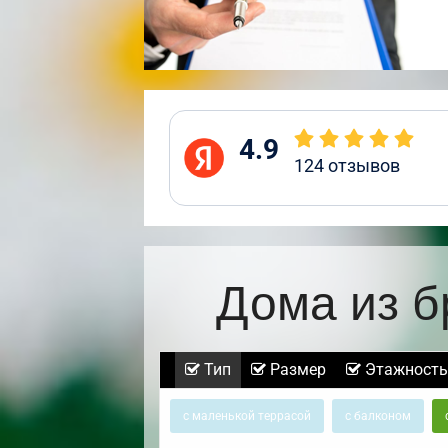
4.9
124
отзывов
Дома из б
Тип
Размер
Этажность
с маленькой террасой
с балконом