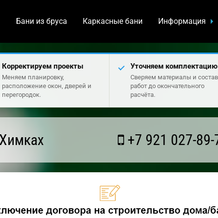
а
Бани из бруса
Каркасные бани
Информация
Корректируем проекты
Уточняем комплектацию
Меняем планировку,
Сверяем материалы и состав
расположение окон, дверей и
работ до окончательного
перегородок.
расчёта.
 Химках
+7 921 027-89-