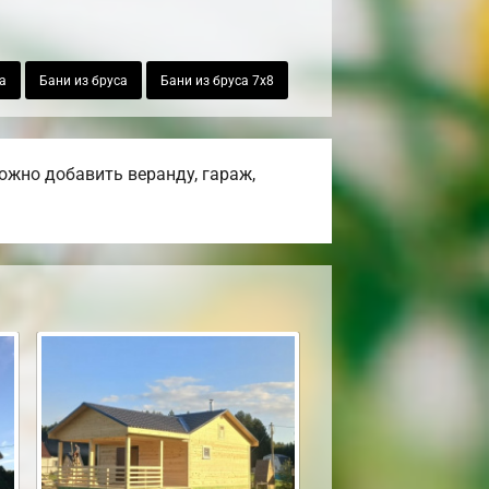
а
Бани из бруса
Бани из бруса 7х8
ожно добавить веранду, гараж,