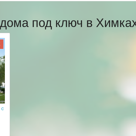
дома под ключ в Химк
Ж
 с