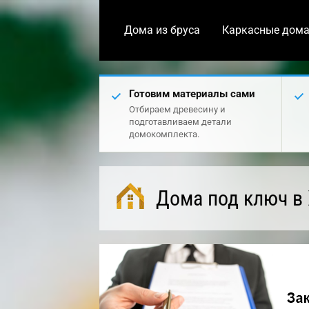
Дома из бруса
Каркасные дом
Готовим материалы сами
Отбираем древесину и
подготавливаем детали
домокомплекта.
Дома под ключ в