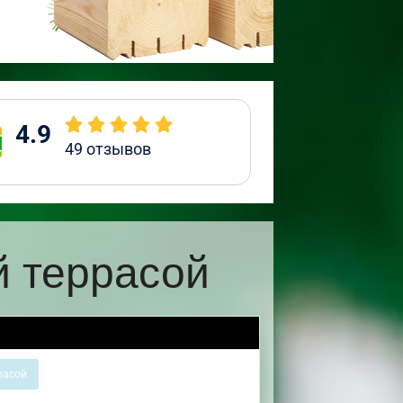
4.9
49
отзывов
й террасой
расой