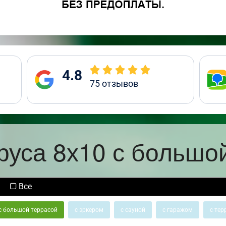
4.8
75
отзывов
руса 8х10 с большо
Все
с большой террасой
с эркером
с сауной
с гаражом
с тер