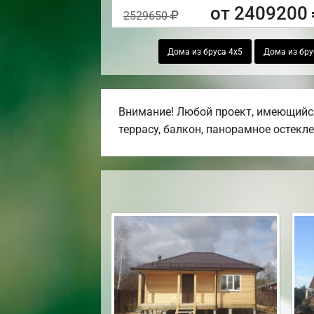
от 2409200
2529650
Дома из бруса 4х5
Дома из бру
Внимание! Любой проект, имеющийся
террасу, балкон, панорамное остекле