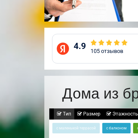
4.9
105
отзывов
Дома из б
Тип
Размер
Этажность
с маленькой террасой
с балконом