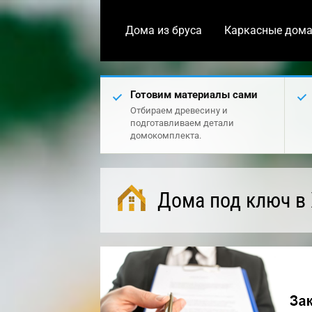
Дома из бруса
Каркасные дом
Готовим материалы сами
Отбираем древесину и
подготавливаем детали
домокомплекта.
Дома под ключ в