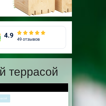
4.9
49
отзывов
й террасой
расой