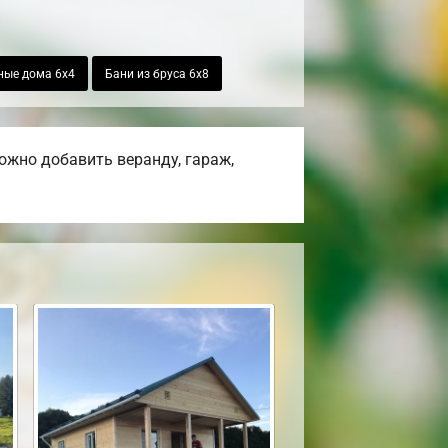
ные дома 6х4
Бани из бруса 6х8
ожно добавить веранду, гараж,