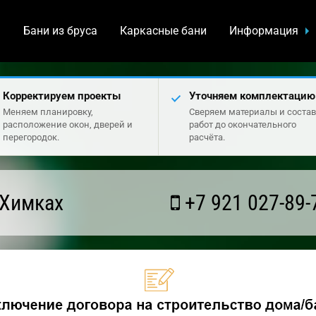
а
Бани из бруса
Каркасные бани
Информация
Корректируем проекты
Уточняем комплектацию
Меняем планировку,
Сверяем материалы и состав
расположение окон, дверей и
работ до окончательного
перегородок.
расчёта.
 Химках
+7 921 027-89-