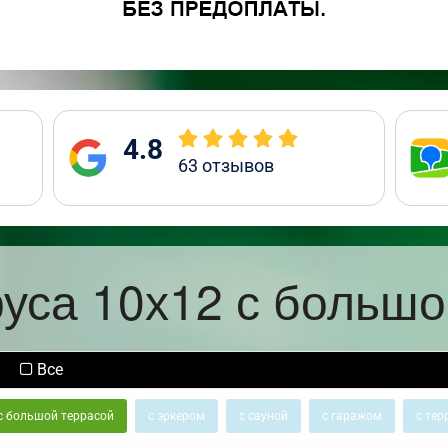
4.8
63
отзывов
руса 10х12 с большо
Все
с большой террасой
с эркером
с сауной
с гаражом
с тер