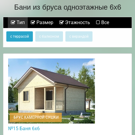
Бани из бруса одноэтажные 6х6
Тип
Размер
Этажность
Все
с террасой
с балконом
с верандой
БРУС КАМЕРНОЙ СУШКИ
№15 Баня 6х6