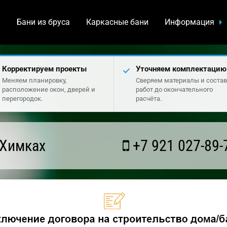
а
Бани из бруса
Каркасные бани
Информация
Корректируем проекты
Уточняем комплектацию
Меняем планировку,
Сверяем материалы и состав
расположение окон, дверей и
работ до окончательного
перегородок.
расчёта.
 Химках
+7 921 027-89-