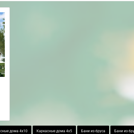
сные дома 4х10
Каркасные дома 4х5
Бани из бруса
Бани из бр