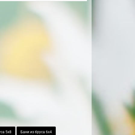
уса 5х8
Бани из бруса 6х4