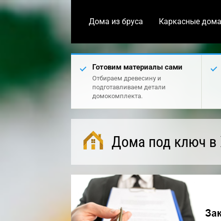
Дома из бруса
Каркасные дом
Готовим материалы сами
Отбираем древесину и
подготавливаем детали
домокомплекта.
Дома под ключ в