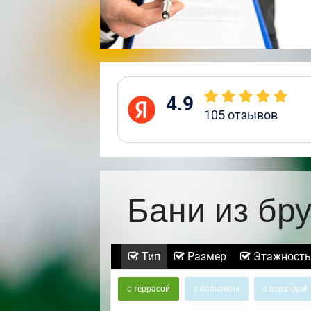
4.9
105
отзывов
Бани из бр
Тип
Размер
Этажность
с террасой
с балконом
с верандой