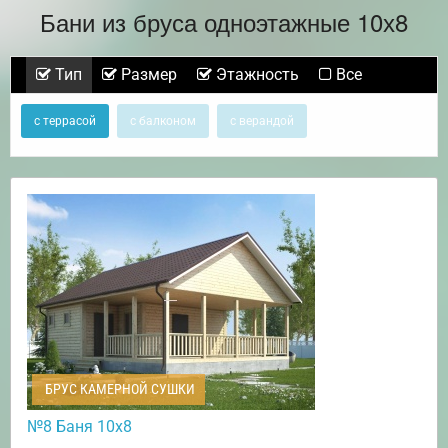
Бани из бруса одноэтажные 10х8
Тип
Размер
Этажность
Все
с террасой
с балконом
с верандой
БРУС КАМЕРНОЙ СУШКИ
№8 Баня 10х8