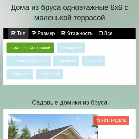
Дома из бруса одноэтажные 6х6 с
маленькой террасой
Тип
Размер
Этажность
Все
с маленькой террасой
с балконом
с большой террасой
с эркером
с сауной
с гаражом
с террасой
Садовые домики из бруса
ХИТ ПРОДАЖ