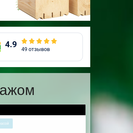
4.9
49
отзывов
ражом
расой