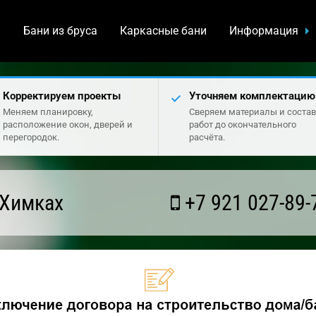
а
Бани из бруса
Каркасные бани
Информация
Корректируем проекты
Уточняем комплектацию
Меняем планировку,
Сверяем материалы и состав
расположение окон, дверей и
работ до окончательного
перегородок.
расчёта.
 Химках
+7 921 027-89-