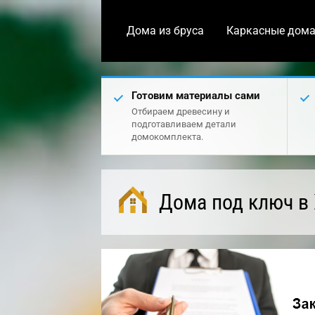
Дома из бруса
Каркасные дом
Готовим материалы сами
Отбираем древесину и
подготавливаем детали
домокомплекта.
Дома под ключ в