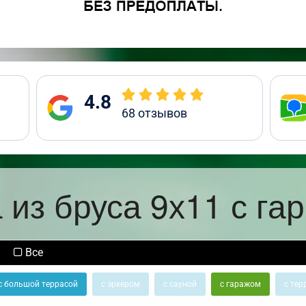
4.8
68
отзывов
 из бруса 9х11 с га
Все
с большой террасой
с эркером
с сауной
с гаражом
с тер