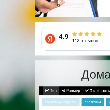
4.9
113
отзывов
Дома
Тип
Размер
Этажность
с маленькой террасой
с балконом