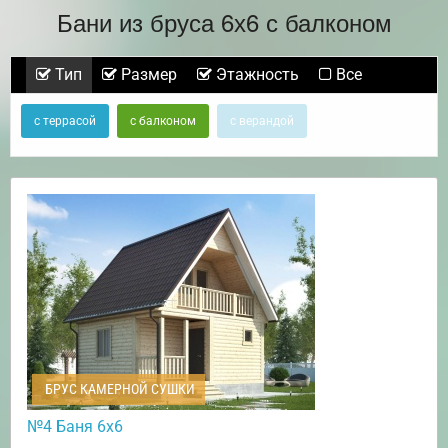
Бани из бруса 6х6 с балконом
Тип
Размер
Этажность
Все
с террасой
с балконом
с верандой
БРУС КАМЕРНОЙ СУШКИ
№4 Баня 6х6