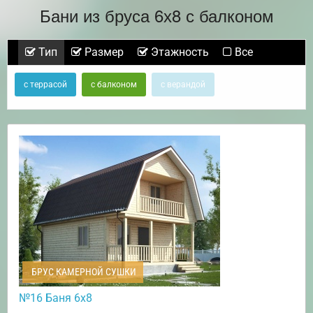
Бани из бруса 6х8 с балконом
Тип
Размер
Этажность
Все
с террасой
с балконом
с верандой
БРУС КАМЕРНОЙ СУШКИ
№16 Баня 6х8