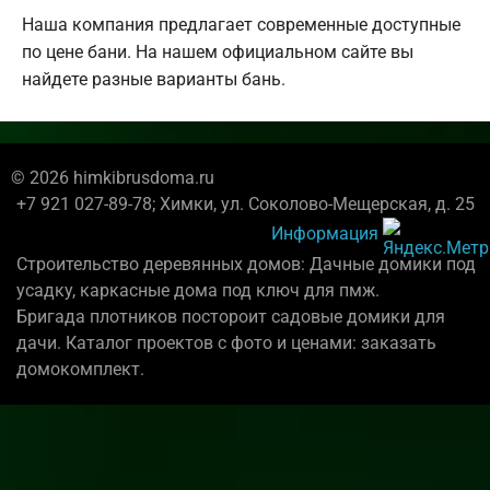
Наша компания предлагает современные доступные
по цене бани. На нашем официальном сайте вы
найдете разные варианты бань.
© 2026 himkibrusdoma.ru
+7 921 027-89-78; Химки, ул. Соколово-Мещерская, д. 25
Информация
Строительство деревянных домов: Дачные домики под
усадку, каркасные дома под ключ для пмж.
Бригада плотников постороит садовые домики для
дачи. Каталог проектов с фото и ценами: заказать
домокомплект.