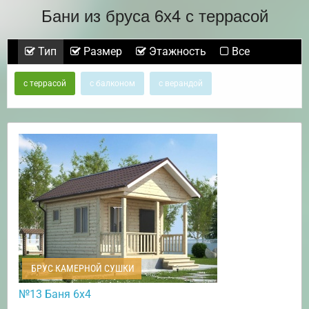
Бани из бруса 6х4 с террасой
Тип
Размер
Этажность
Все
с террасой
с балконом
с верандой
БРУС КАМЕРНОЙ СУШКИ
№13 Баня 6х4