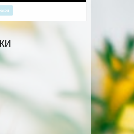
расой
ки