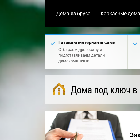
Дома из бруса
Каркасные дом
Готовим материалы сами
Отбираем древесину и
подготавливаем детали
домокомплекта.
Дома под ключ в