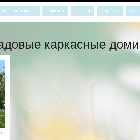
с большой террасой
с эркером
с сауной
с гаражом
с тер
адовые каркасные доми
с