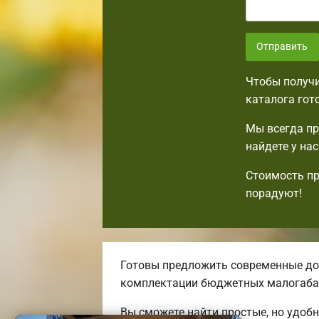
Отправить
Чтобы получи
каталога гот
Мы всегда пр
найдете у на
Стоимость пр
порадуют!
Готовы предложить современные дос
комплектации бюджетных малогаба
Вы сможете найти простые, но удоб