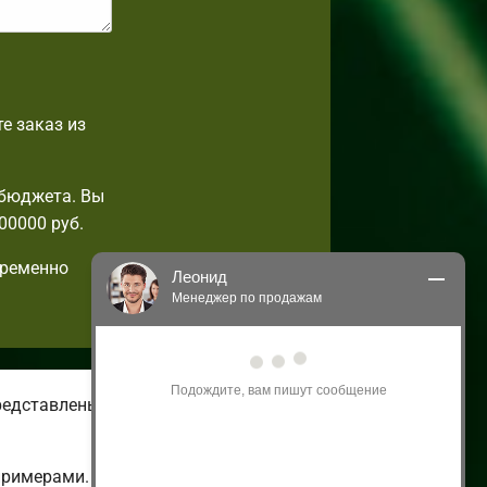
е заказ из
 бюджета. Вы
00000 руб.
пременно
Леонид
Менеджер по продажам
Здравствуйте! Я могу 
проконсультировать Вас по нашим 
акциям и проектам.
редставлены летние и зимние
Только что
примерами.