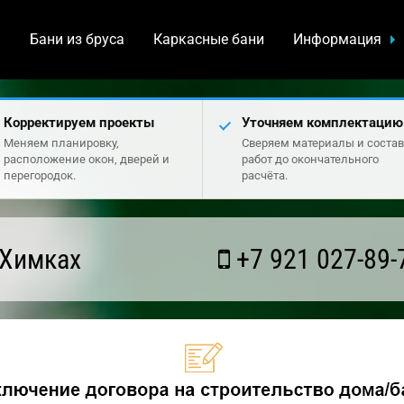
а
Бани из бруса
Каркасные бани
Информация
Корректируем проекты
Уточняем комплектацию
Меняем планировку,
Сверяем материалы и состав
расположение окон, дверей и
работ до окончательного
перегородок.
расчёта.
 Химках
+7 921 027-89-