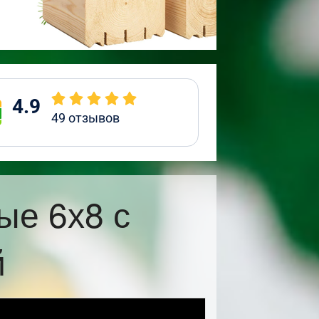
4.9
49
отзывов
ые 6х8 с
й