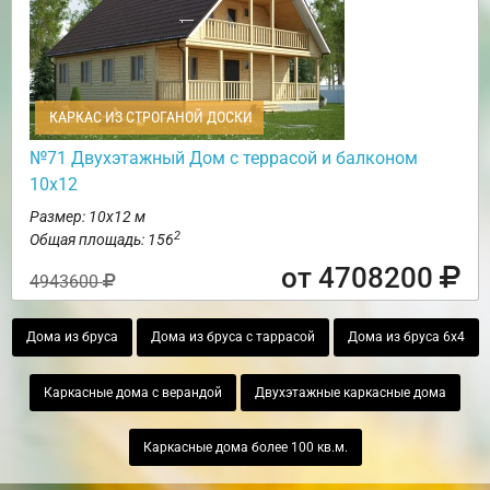
КАРКАС ИЗ СТРОГАНОЙ ДОСКИ
№71 Двухэтажный Дом с террасой и балконом
10х12
Размер: 10х12 м
2
Общая площадь: 156
от 4708200
4943600
Дома из бруса
Дома из бруса с таррасой
Дома из бруса 6х4
Каркасные дома с верандой
Двухэтажные каркасные дома
Каркасные дома более 100 кв.м.