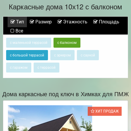
Каркасные дома 10х12 с балконом
Тип
Размер
Этажность
Площадь
Все
с маленькой террасой
с балконом
с большой террасой
с эркером
с сауной
с гаражом
с террасой
Дома каркасные под ключ в Химках для ПМЖ
ХИТ ПРОДАЖ