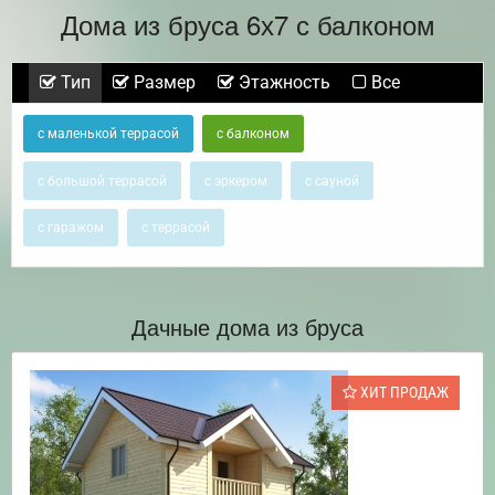
Дома из бруса 6х7 с балконом
Тип
Размер
Этажность
Все
с маленькой террасой
с балконом
с большой террасой
с эркером
с сауной
с гаражом
с террасой
Дачные дома из бруса
ХИТ ПРОДАЖ