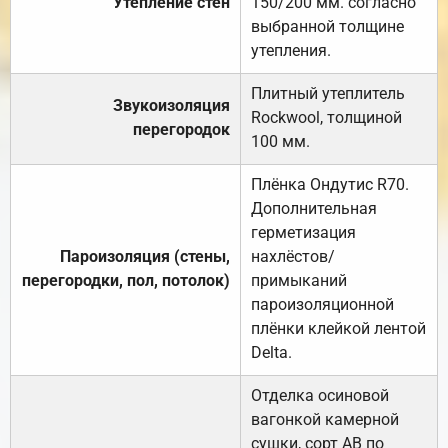
Утепление стен
150/200 мм. согласно
выбранной толщине
утепления.
Плитный утеплитель
Звукоизоляция
Rockwool, толщиной
перегородок
100 мм.
Плёнка Ондутис R70.
Дополнительная
герметизация
Пароизоляция (стены,
нахлёстов/
перегородки, пол, потолок)
примыканий
пароизоляционной
плёнки клейкой лентой
Delta.
Отделка осиновой
вагонкой камерной
сушки, сорт АВ по