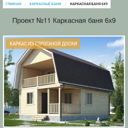
ГЛАВНАЯ
КАРКАСНЫЕ БАНИ
CURRENT:
КАРКАСНАЯ БАНЯ 6Х9
Проект №11 Каркасная баня 6х9
КАРКАС ИЗ СТРОГАНОЙ ДОСКИ