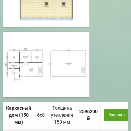
Каркасный
Толщина
2596200
дом (150
6х8
утепления
Заказать
мм)
150 мм