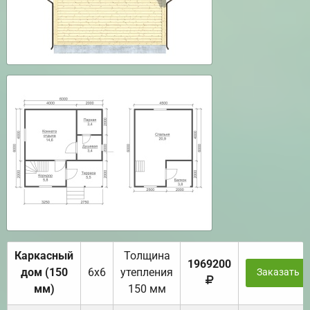
Каркасный
Толщина
1969200
дом (150
6х6
утепления
Заказать
мм)
150 мм