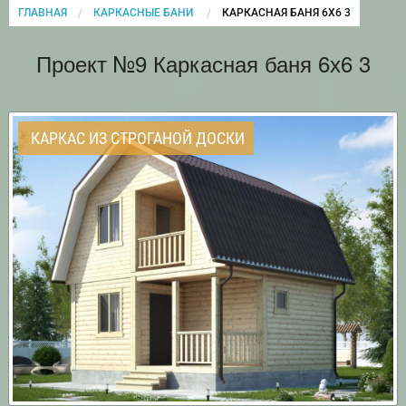
ГЛАВНАЯ
КАРКАСНЫЕ БАНИ
CURRENT:
КАРКАСНАЯ БАНЯ 6Х6 3
Проект №9 Каркасная баня 6х6 3
КАРКАС ИЗ СТРОГАНОЙ ДОСКИ