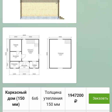
Каркасный
Толщина
1947200
дом (150
6х6
утепления
Заказать
мм)
150 мм