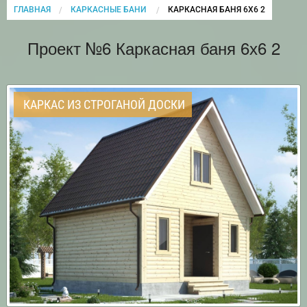
ГЛАВНАЯ
КАРКАСНЫЕ БАНИ
CURRENT:
КАРКАСНАЯ БАНЯ 6Х6 2
Проект №6 Каркасная баня 6х6 2
КАРКАС ИЗ СТРОГАНОЙ ДОСКИ